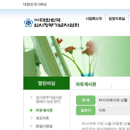
대한민국 106년
사업회소개
임정자료실
제 목
러시아에서의 선물
글쓴이
박환
러시아에 가면 사올 마땅한 선
보드카는 러시아에서는 먹게 되