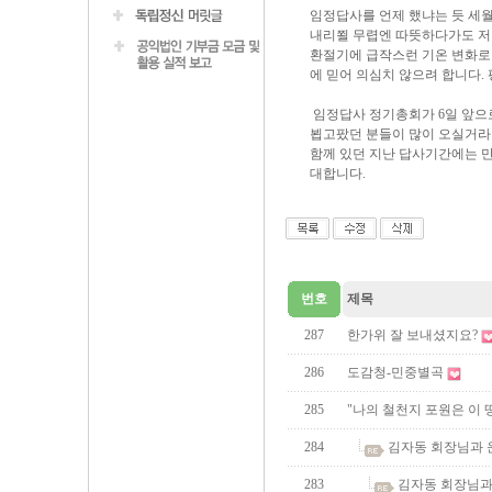
임정답사를 언제 했냐는 듯 세월
내리쬘 무렵엔 따뜻하다가도 저
환절기에 급작스런 기온 변화로
에 믿어 의심치 않으려 합니다.
임정답사 정기총회가 6일 앞으
뵙고팠던 분들이 많이 오실거라 
함께 있던 지난 답사기간에는 만
대합니다.
번호
제목
287
한가위 잘 보내셨지요?
286
도감청-민중별곡
285
"나의 철천지 포원은 이
284
김자동 회장님과 
283
김자동 회장님과