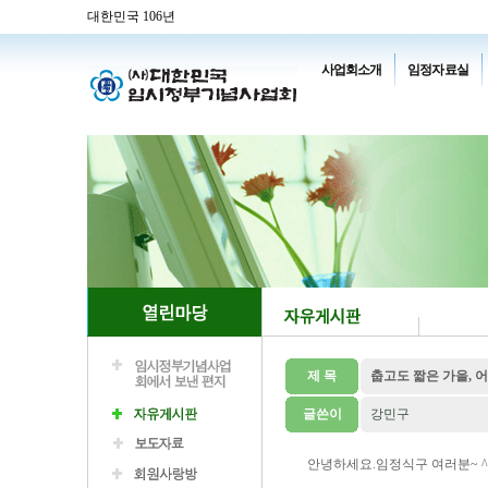
대한민국 106년
사업회소개
임정자료실
제 목
춥고도 짧은 가을, 
글쓴이
강민구
안녕하세요.임정식구 여러분~ ^