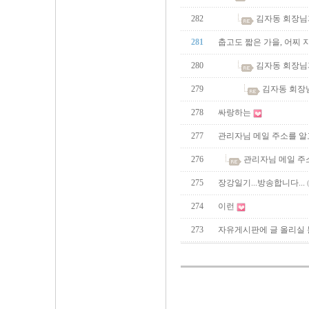
282
김자동 회장님
281
춥고도 짧은 가을, 어찌
280
김자동 회장님
279
김자동 회장
278
싸랑하는
277
관리자님 메일 주소를 알
276
관리자님 메일 주
275
장강일기...방송합니다...
274
이런
273
자유게시판에 글 올리실