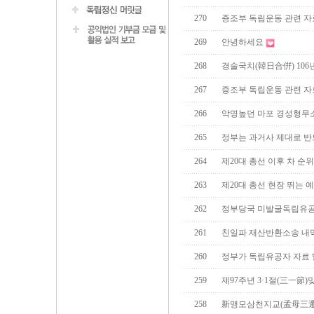
270
증조부 독립운동 관련 자
269
안녕하세요
268
경술국치(韓日合倂) 106
267
증조부 독립운동 관련 자
266
악명높던 마포 경성형무소
265
정부는 과거사 제대로 
264
제20대 총선 이후 차 순
263
제20대 총선 현장 뛰는
262
정부당국 미발굴독립유공
261
친일파 재산반환소송 내
260
정부가 독립유공자 자료
259
제97주년 3·1절(三一節
258
新맹모삼천지교(孟母三遷