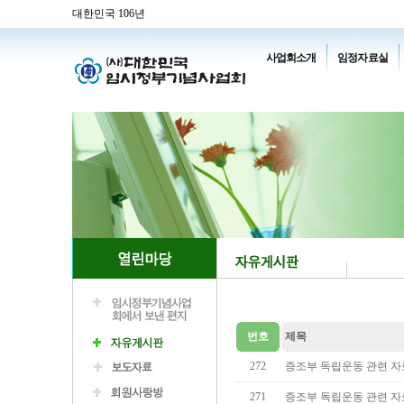
대한민국 106년
사업회소개
임정자료실
번호
제목
272
증조부 독립운동 관련 자
271
증조부 독립운동 관련 자