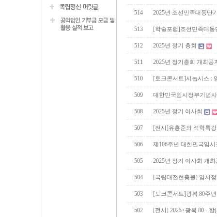
514
2025년 조선민족대동
513
[학술포럼]조선민족대동단
512
2025년 정기 총회
511
2025년 정기총회 개최공
510
[토크콘서트]시놉시스 :
509
대한민국임시정부기념사업
508
2025년 정기 이사회
507
[전시]유홍준의 석학특강
506
제106주년 대한민국임
505
2025년 정기 이사회 개
504
[국립대전현충원] 임시정
503
[토크콘서트]광복 80주
502
[전시] 2025<광복 80 - 