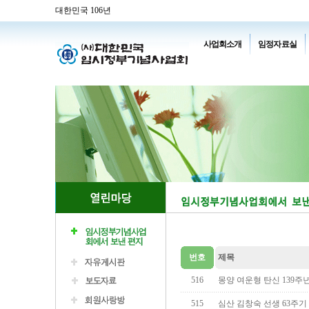
대한민국 106년
사업회소개
임정자료실
번호
제목
516
몽양 여운형 탄신 139주년
515
심산 김창숙 선생 63주