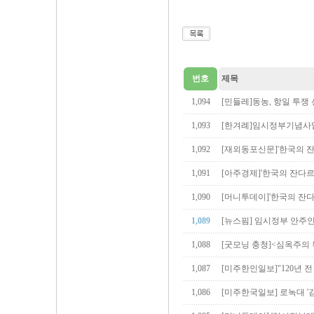
번호
제목
1,094
[민들레]동농, 항일 투쟁
1,093
[한겨례]임시정부기념사업
1,092
[재외동포신문]'한국의 
1,091
[아주경제]'한국의 잔다르
1,090
[머니투데이]'한국의 잔다
1,089
[뉴스핌] 임시정부 안주
1,088
[굿모닝 충청]<심옥주의 
1,087
[미주한인일보]"120년 
1,086
[미주한국일보] 로녹대 