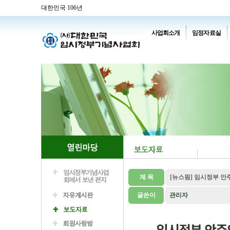
대한민국 106년
사업회소개
임정자료실
제 목
[뉴스핌] 임시정부 
글쓴이
관리자