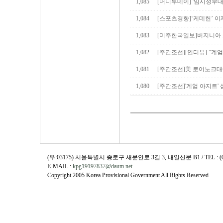
1,085
[머니투데이] '임시정부대
1,084
[스포츠경향]‘케데헌’ 이
1,083
[미주한국일보]버지니아 
1,082
[주간조선][인터뷰] "계
1,081
[주간조선]美 로어노크대
1,080
[주간조선]'계엄 아지트'
(우:03175) 서울특별시 종로구 새문안로 3길 3, 내일신문 B1 / TEL : (02)730
E-MAIL :
kpg19197837@daum.net
Copyright 2005 Korea Provisional Government All Rights Reserved