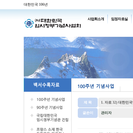
대한민국 106년
사업회소개
임정자료실
제 목
1. 자료 32) 대한민
글쓴이
관리자