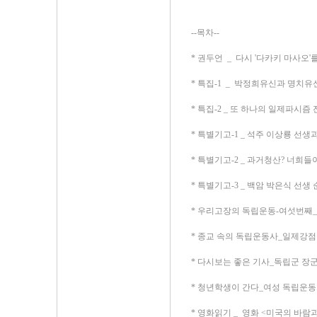
--목차--
* 권두언 _ 다시 '다카키 마사오
* 특집-1 _ 박정희유신과 명치유
* 특집-2 _ 또 하나의 일제파시즘 잔
* 특별기고-1 _ 석주 이상룡 선
* 특별기고-2 _ 과거청산? 너희
* 특별기고-3 _ 백암 박은식 선생
* 우리고장의 독립운동-여섯번째
* 종교 속의 독립운동사_일제강점
* 다시보는 좋은 기사_독립군 장
* 청년학생이 간다_여성 독립운동
* 영화읽기 _ 영화 <미국의 바람