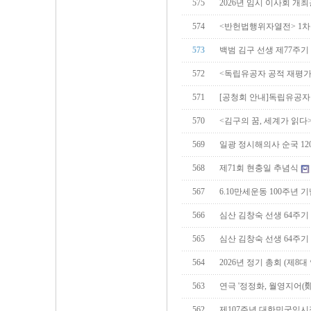
575
2026년 임시 이사회 개
574
<반헌법행위자열전> 1
573
백범 김구 선생 제77주기
572
<독립유공자 공적 재평가
571
[공청회 안내]독립유공자
570
<김구의 꿈, 세계가 읽다
569
일광 정시해의사 순국 12
568
제71회 현충일 추념식
567
6.10만세운동 100주년
566
심산 김창숙 선생 64주
565
심산 김창숙 선생 64주기
564
2026년 정기 총회 (제8
563
연극 '정정화, 월영지어(
562
제107주년 대한민국임시