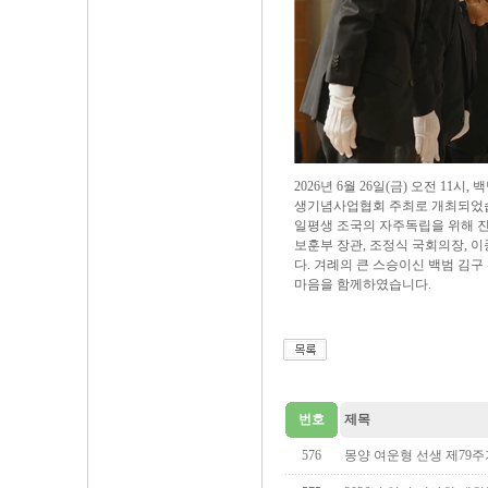
2026년 6월 26일(금) 오전 
생기념사업협회 주최로 개최되었
일평생 조국의 자주독립을 위해 진
보훈부 장관, 조정식 국회의장, 이
다. 겨례의 큰 스승이신 백범 김
마음을 함께하였습니다.
번호
제목
576
몽양 여운형 선생 제79