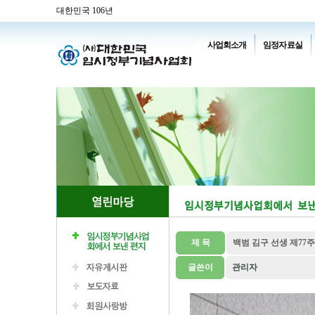
대한민국 106년
사업회소개
임정자료실
제 목
백범 김구 선생 제77
글쓴이
관리자