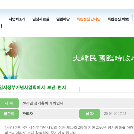
사업회소개
임정자료실
열린마당
독립정신 답사단
독립정신(회보)
제 목
2026년 정기총회 개최안내
글쓴이
관리자
날 짜
26-04-20 17:54
(사)대한민국임시정부기념사업회 정관 제15조 2항에 의한 2026년 정기총회를 아
바쁘시더라도 부디 참석하여 주시기 바랍니다.