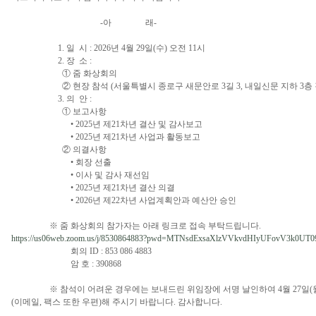
-아 래-
1. 일 시 : 2026년 4월 29일(수) 오전 11시
2. 장 소 :
① 줌 화상회의
② 현장 참석 (서울특별시 종로구 새문안로 3길 3, 내일신문 지하 3층 
3. 의 안 :
① 보고사항
• 2025년 제21차년 결산 및 감사보고
• 2025년 제21차년 사업과 활동보고
② 의결사항
• 회장 선출
• 이사 및 감사 재선임
• 2025년 제21차년 결산 의결
• 2026년 제22차년 사업계획안과 예산안 승인
※ 줌 화상회의 참가자는 아래 링크로 접속 부탁드립니다.
https://us06web.zoom.us/j/8530864883?pwd=MTNsdExsaXlzVVkvdHIyUFovV3k0UT
회의 ID : 853 086 4883
암 호 : 390868
※ 참석이 어려운 경우에는 보내드린 위임장에 서명 날인하여 4월 27일(월
(이메일, 팩스 또한 우편)해 주시기 바랍니다. 감사합니다.