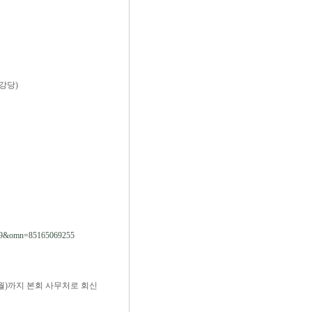
강당)
09&omn=85165069255
)까지 본회 사무처로 회신