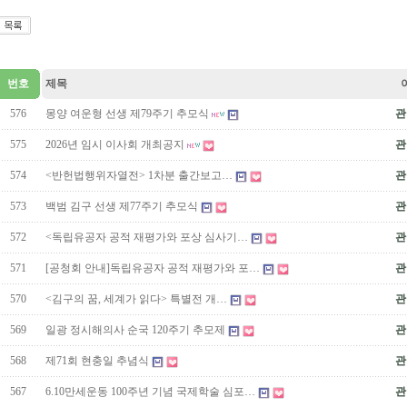
번호
제목
576
몽양 여운형 선생 제79주기 추모식
관
575
2026년 임시 이사회 개최공지
관
574
<반헌법행위자열전> 1차분 출간보고…
관
573
백범 김구 선생 제77주기 추모식
관
572
<독립유공자 공적 재평가와 포상 심사기…
관
571
[공청회 안내]독립유공자 공적 재평가와 포…
관
570
<김구의 꿈, 세계가 읽다> 특별전 개…
관
569
일광 정시해의사 순국 120주기 추모제
관
568
제71회 현충일 추념식
관
567
6.10만세운동 100주년 기념 국제학술 심포…
관